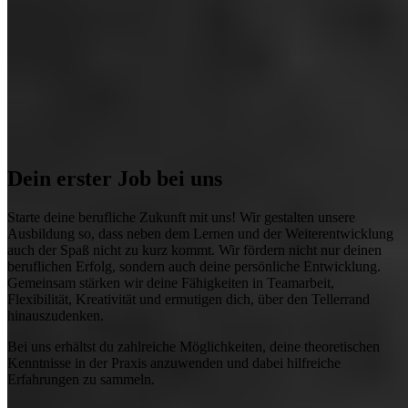
Dein erster Job bei uns
Starte deine berufliche Zukunft mit uns! Wir gestalten unsere
Ausbildung so, dass neben dem Lernen und der Weiterentwicklung
auch der Spaß nicht zu kurz kommt. Wir fördern nicht nur deinen
beruflichen Erfolg, sondern auch deine persönliche Entwicklung.
Gemeinsam stärken wir deine Fähigkeiten in Teamarbeit,
Flexibilität, Kreativität und ermutigen dich, über den Tellerrand
hinauszudenken.
Bei uns erhältst du zahlreiche Möglichkeiten, deine theoretischen
Kenntnisse in der Praxis anzuwenden und dabei hilfreiche
Erfahrungen zu sammeln.