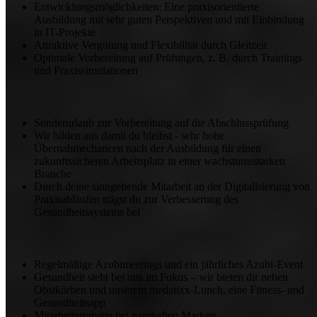
Entwicklungsmöglichkeiten: Eine praxisorientierte
Ausbildung mit sehr guten Perspektiven und mit Einbindung
in IT-Projekte
Attraktive Vergütung und Flexibilität durch Gleitzeit
Optimale Vorbereitung auf Prüfungen, z. B. durch Trainings
und Praxissimulationen
Sonderurlaub zur Vorbereitung auf die Abschlussprüfung
Wir bilden aus damit du bleibst - sehr hohe
Übernahmechancen nach der Ausbildung für einen
zukunftssicheren Arbeitsplatz in einer wachstumsstarken
Branche
Durch deine sinngebende Mitarbeit an der Digitalisierung von
Praxisabläufen trägst du zur Verbesserung des
Gesundheitssystems bei
Regelmäßige Azubimeetings und ein jährliches Azubi-Event
Gesundheit steht bei uns im Fokus – wir bieten dir neben
Obstkörben und unserem medatixx-Lunch, eine Fitness- und
Gesundheitsapp
Mitarbeiterrabatte bei namhaften Marken