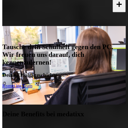
Tausche dein Schulheft gegen den PC.
Wir freuen uns darauf, dich
kennenzulernen!
Deine Erfolgsgeschichte
Komm ins Team
Deine Benefits bei medatixx