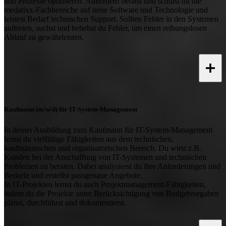
und Prozesse optimieren. Außerdem berätst und schulst du die
medatixx-Fachbereiche auf neue Software und Technologie und
leistest Bedarf technischen Support. Sollten Fehler in den Systemen
auftreten, suchst und behebst du Fehler, um einen reibungslosen
Ablauf zu gewährleisten.
Kaufmann (m/w/d) für IT-System-Management
In deiner Ausbildung zum Kaufmann für IT-System-Management
lernst du vielfältige Fähigkeiten aus dem technischen,
kaufmännischen und organisatorischen Bereich. Du wirst z.B.
Kunden bei der Anschaffung von IT-Systemen und technischen
Problemen zu beraten. Dabei analysierst du ihre Anforderungen und
Bedarfe und erstellst passgenaue Angebote.
In IT-Projekten lernst du auch Projektmanagement-Fähigkeiten,
indem du die Projekte unter Berücksichtigung von Budgetvorgaben
planst, durchführst und dokumentierst.