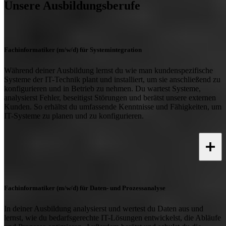
Unsere Ausbildungsberufe
Fachinformatiker (m/w/d) für Systemintegration
Während deiner Ausbildung lernst du wie man kundenspezifische
Systeme der IT-Technik plant und installiert, um sie anschließend zu
konfigurieren und in Betrieb zu nehmen. Du wartest Systeme,
analysierst Fehler, beseitigst Störungen und berätst unsere externen
Kunden. So erhältst du umfassende Kenntnisse und Fähigkeiten, um
IT-Systeme zu planen und zu konfigurieren.
Fachinformatiker (m/w/d) für Daten- und Prozessanalyse
In deiner Ausbildung analysierst und wertest du Daten aus und
lernst, wie du bedarfsgerechte IT-Lösungen entwickelst, die Abläufe