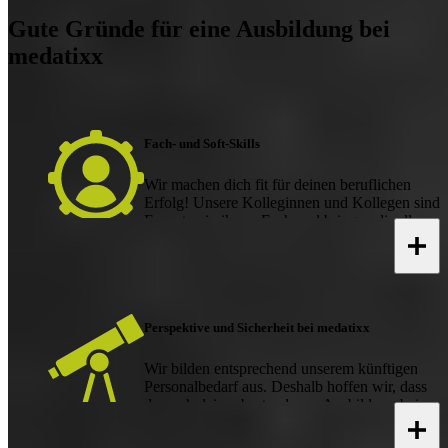
Gute Gründe für eine Ausbildung bei
medatixx
Fach- und Soft-Skills
Wir machen dich fit für deinen beruflichen
Erfolg! Unsere Kolleginnen und Kollegen sind
Experten in ihrem Fach und bringen dir alles
bei, was du für deine Ausbildung brauchst. Du
hast feste Ansprechpersonen, die dich
unterstützen und dir dabei helfen, dein
Potenzial voll zu entfalten und das Beste aus
deiner Ausbildung zu machen.
Perspektive und Sicherheit bei medatixx
Wir bilden entsprechend unserem künftigen
Personalbedarf aus. Deshalb hoffen wir, dass
du nach deiner bestandenen Ausbildung bei
uns bleiben und den Schritt in die
Festanstellung mit uns gehen willst.